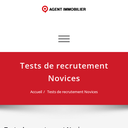
Skip
to
content
Afficher/masquer la navigation
Tests de recrutement
Novices
Accueil
Tests de recrutement Novices