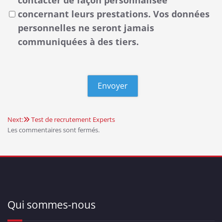
concernant leurs prestations. Vos données
personnelles ne seront jamais
communiquées à des tiers.
Next:
Test de recrutement Experts
Navigation
Les commentaires sont fermés.
de
l’article
Qui sommes-nous