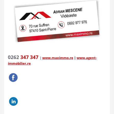
0262
347 347
|
www.maximmo.re
|
www.agent-
immobilier.re