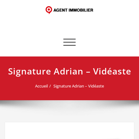
Skip
to
content
Afficher/masquer la navigation
Signature Adrian – Vidéaste
Accueil
Signature Adrian – Vidéaste