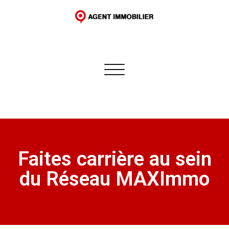
Skip
to
content
Afficher/masquer la navigation
Faites carrière au sein
du Réseau MAXImmo