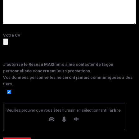
Votre CV
J’autorise le Réseau MAXImmo à me contacter de façon
personnalisée concernant leurs prestations.
Vos données personnelles ne seront jamais communiquées à des
tiers.
Veuillez prouver que vous êtes humain en sélectionnant
l’arbre
.