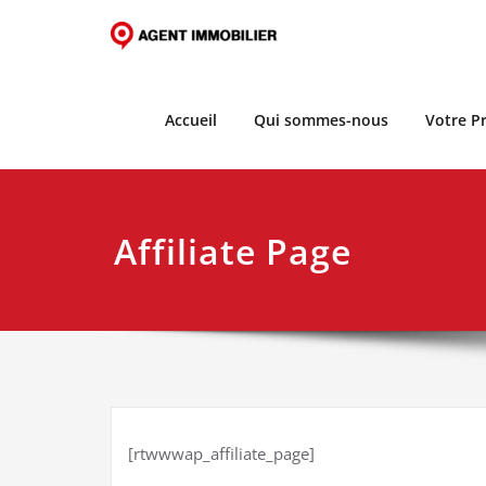
Skip
to
content
Accueil
Qui sommes-nous
Votre Pr
Affiliate Page
[rtwwwap_affiliate_page]