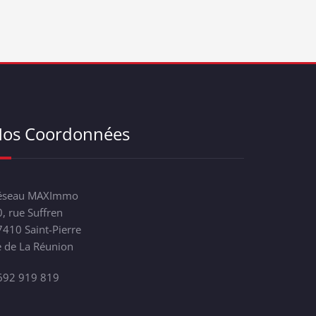
os Coordonnées
éseau MAXImmo
, rue Suffren
7410 Saint-Pierre
e de La Réunion
692 919 819